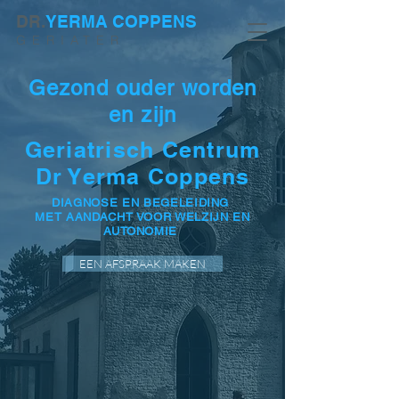
DR.
YERMA COPPENS
GERIATER
Gezond ouder worden
en zijn
Geriatrisch Centrum
Dr Yerma Coppens
DIAGNOSE EN BEGELEIDING
MET AANDACHT VOOR WELZIJN EN
AUTONOMIE
EEN AFSPRAAK MAKEN