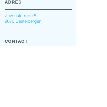
ADRES
Zevensterrede 5
9070 Destelbergen
CONTACT
Afspraak
EMAIL
dr.yermacoppens@gmail.com
Mail uw beschikbaarheid op
vrijdagnamiddag tussen 14h en
17h. We antwoorden met een
voorstel.
TELEFOON